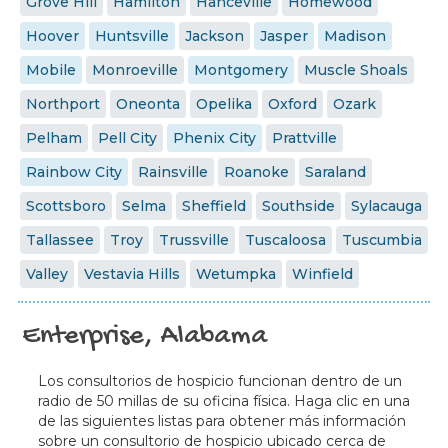
Grove Hill
Hamilton
Hanceville
Homewood
Hoover
Huntsville
Jackson
Jasper
Madison
Mobile
Monroeville
Montgomery
Muscle Shoals
Northport
Oneonta
Opelika
Oxford
Ozark
Pelham
Pell City
Phenix City
Prattville
Rainbow City
Rainsville
Roanoke
Saraland
Scottsboro
Selma
Sheffield
Southside
Sylacauga
Tallassee
Troy
Trussville
Tuscaloosa
Tuscumbia
Valley
Vestavia Hills
Wetumpka
Winfield
Enterprise, Alabama
Los consultorios de hospicio funcionan dentro de un
radio de 50 millas de su oficina física. Haga clic en una
de las siguientes listas para obtener más información
sobre un consultorio de hospicio ubicado cerca de