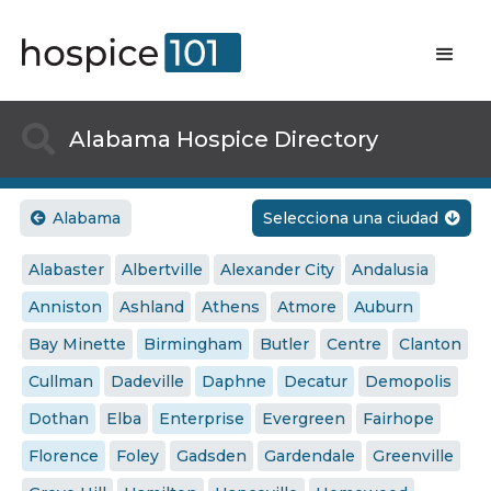

Alabama Hospice Directory
Alabama
Selecciona una ciudad


Alabaster
Albertville
Alexander City
Andalusia
Anniston
Ashland
Athens
Atmore
Auburn
Bay Minette
Birmingham
Butler
Centre
Clanton
Cullman
Dadeville
Daphne
Decatur
Demopolis
Dothan
Elba
Enterprise
Evergreen
Fairhope
Florence
Foley
Gadsden
Gardendale
Greenville